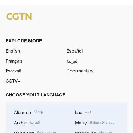
EXPLORE MORE
English
Español
Français
العربية
Русский
Documentary
CCTV+
CHOOSE YOUR LANGUAGE
Shqip
ລາວ
Albanian
Lao
العربية
Bahasa Melayu
Arabic
Malay
Беларуская
Монгол
Belarusian
Mongolian