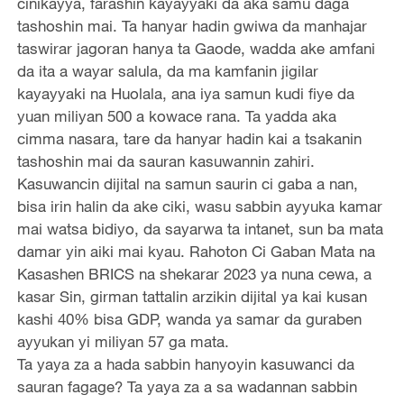
cinikayya, farashin kayayyaki da aka samu daga
tashoshin mai. Ta hanyar hadin gwiwa da manhajar
‌taswirar jagoran hanya ta Gaode, wadda ake amfani
da ita a wayar salula, ‌da ma kamfanin jigilar
kayayyaki na Huolala, ana iya samun kudi ‌fiye da
yuan miliyan 500 a kowace rana‌. Ta yadda aka
cimma nasara, tare da hanyar hadin kai a tsakanin
tashoshin mai da sauran kasuwannin zahiri.
Kasuwancin dijital na samun saurin ci gaba a nan,
bisa irin halin da ake ciki, wasu sabbin ayyuka kamar
mai watsa bidiyo, da sayarwa ta intanet, sun ba mata
damar yin aiki mai kyau. Rahoton Ci Gaban Mata na
Kasashen BRICS na shekarar 2023 ya nuna cewa, a
kasar Sin, girman tattalin arzikin dijital ya kai kusan
kashi 40% bisa GDP, wanda ya samar da guraben
ayyukan yi miliyan 57 ga mata.
Ta yaya za a hada sabbin hanyoyin kasuwanci da
sauran fagage? Ta yaya za a sa wadannan sabbin