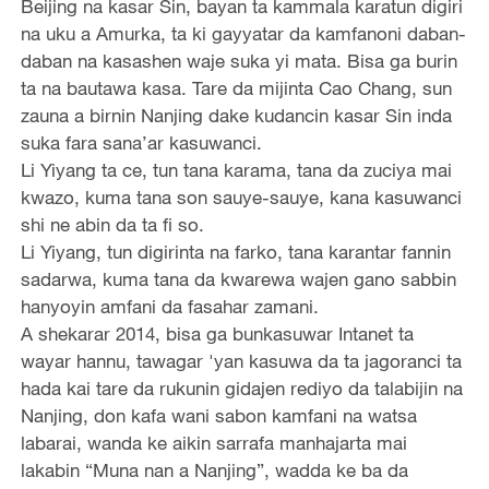
Beijing na kasar Sin, bayan ta kammala karatun digiri
na uku a Amurka, ta ki gayyatar da kamfanoni daban-
daban na kasashen waje suka yi mata. Bisa ga burin
ta na bautawa kasa. Tare da mijinta Cao Chang, sun
zauna a birnin Nanjing dake kudancin kasar Sin inda
suka fara sana’ar kasuwanci.
Li Yiyang ta ce, tun tana karama, tana da zuciya mai
kwazo, kuma tana son sauye-sauye, kana kasuwanci
shi ne abin da ta fi so.
Li Yiyang, tun digirinta na farko, tana karantar fannin
sadarwa, kuma tana da kwarewa wajen gano sabbin
hanyoyin amfani da fasahar zamani.
A shekarar 2014, bisa ga bunkasuwar Intanet ta
wayar hannu, tawagar 'yan kasuwa da ta jagoranci ta
hada kai tare da rukunin gidajen rediyo da talabijin na
Nanjing, don kafa wani sabon kamfani na watsa
labarai, wanda ke aikin sarrafa manhajarta mai
lakabin “Muna nan a Nanjing”, wadda ke ba da