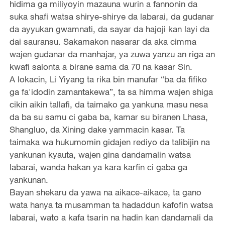
hidima ga miliyoyin mazauna wurin a fannonin da
suka shafi watsa shirye-shirye da labarai, da gudanar
da ayyukan gwamnati, da sayar da hajoji kan layi da
dai sauransu. Sakamakon nasarar da aka cimma
wajen gudanar da manhajar, ya zuwa yanzu an riga an
kwafi salonta a birane sama da 70 na kasar Sin.
A lokacin, ‌Li Yiyang‌ ta rika bin manufar ‌“ba da fifiko
ga fa'idodin zamantakewa”‌, ta sa himma wajen shiga
cikin aikin tallafi, da taimako ga yankuna masu nesa
da ba su samu ci gaba ba, kamar ‌su biranen Lhasa,
Shangluo, da Xining dake yammacin kasar‌. Ta
taimaka wa hukumomin gidajen rediyo da talibijin na
yankunan ‌kyauta,‌ wajen gina dandamalin watsa
labarai, wanda hakan ya ‌kara karfin ci gaba ga
yankunan‌.
Bayan shekaru da yawa na aikace-aikace‌, ta ‌gano
wata hanya ta musamman‌ ta hadaddun kafofin watsa
labarai, wato a kafa tsarin na hadin kan dandamali da