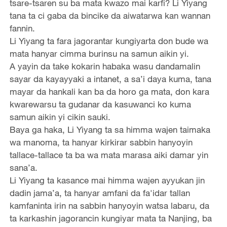
tsare-tsaren su ba mata kwazo mai karfi? Li Yiyang
tana ta ci gaba da bincike da aiwatarwa kan wannan
fannin.
Li Yiyang ta fara jagorantar kungiyarta don bude wa
mata hanyar cimma burinsu na samun aikin yi.
A yayin da take kokarin habaka wasu dandamalin
sayar da kayayyaki a intanet, a sa’i daya kuma, tana
mayar da hankali kan ba da horo ga mata, don kara
kwarewarsu ta gudanar da kasuwanci ko kuma
samun aikin yi cikin sauki.
Baya ga haka, Li Yiyang ta sa himma wajen taimaka
wa manoma, ta hanyar kirkirar sabbin hanyoyin
tallace-tallace ta ba wa mata marasa aiki damar yin
sana’a.
Li Yiyang ta kasance mai himma wajen ayyukan jin
dadin jama’a, ta hanyar amfani da fa'idar tallan
kamfaninta irin na sabbin hanyoyin watsa labaru, da
ta karkashin jagorancin kungiyar mata ta Nanjing, ba