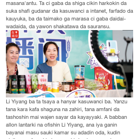
masana'antu‌. Ta ci gaba da shiga cikin harkokin da
suka shafi gudanar da kasuwanci a intanet‌, ‌farfado da
kauyuka‌, ‌ba da taimako ga marasa ci gaba daidai-
wadaida‌, da ‌yawon shakatawa da sauransu.
Li Yiyang ba ta tsaya a hanyar kasuwanci ba. Yanzu
tana kara kafa shaguna na zahiri, tana amfani da
tashoshin mai wajen sayar da kayayyaki. A babban
allon lantarki na ofishin ‌Li Yiyang‌, ana iya ganin
bayanai masu sauki kamar su adadin oda, kudin