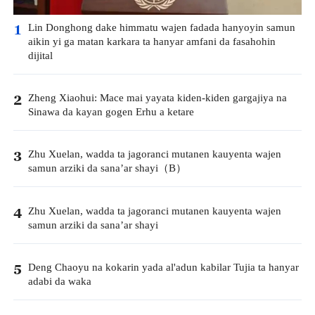
Lin Donghong dake himmatu wajen fadada hanyoyin samun
1
aikin yi ga matan karkara ta hanyar amfani da fasahohin
dijital
Zheng Xiaohui: Mace mai yayata kiden-kiden gargajiya na
2
Sinawa da kayan gogen Erhu a ketare
Zhu Xuelan, wadda ta jagoranci mutanen kauyenta wajen
3
samun arziki da sana’ar shayi（B）
Zhu Xuelan, wadda ta jagoranci mutanen kauyenta wajen
4
samun arziki da sana’ar shayi
Deng Chaoyu na kokarin yada al'adun kabilar Tujia ta hanyar
5
adabi da waka