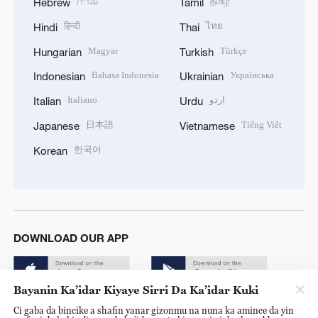
עברית
தமிழ்
Hebrew
Tamil
हिन्दी
ไทย
Hindi
Thai
Magyar
Türkçe
Hungarian
Turkish
Bahasa Indonesia
Українська
Indonesian
Ukrainian
Italiano
اردو
Italian
Urdu
日本語
Tiếng Việt
Japanese
Vietnamese
한국어
Korean
DOWNLOAD OUR APP
Bayanin Ka’idar Kiyaye Sirri Da Ka’idar Kuki
Ci gaba da bincike a shafin yanar gizonmu na nuna ka amince da yin