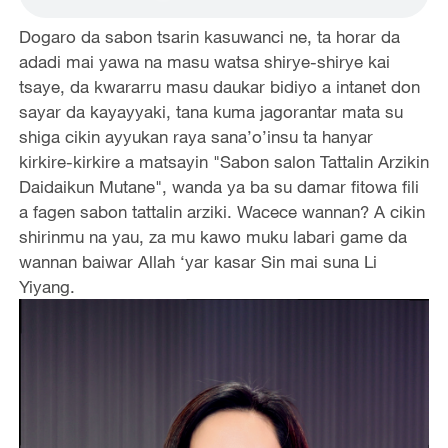
Dogaro da sabon tsarin kasuwanci ne, ta horar da
adadi mai yawa na masu watsa shirye-shirye kai
tsaye, da kwararru masu daukar bidiyo a intanet don
sayar da kayayyaki, tana kuma jagorantar mata su
shiga cikin ayyukan raya sana’o’insu ta hanyar
kirkire-kirkire a matsayin "Sabon salon Tattalin Arzikin
Daidaikun Mutane", wanda ya ba su damar fitowa fili
a fagen sabon tattalin arziki. Wacece wannan? A cikin
shirinmu na yau, za mu kawo muku labari game da
wannan baiwar Allah ‘yar kasar Sin mai suna Li
Yiyang.