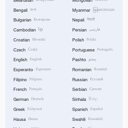
বাংলা
မြန်မာဘာသာ
Bengali
Myanmar
Български
नेपाली
Bulgarian
Nepali
ខ្មែរ
فارسی
Cambodian
Persian
Hrvatski
Polski
Croatian
Polish
Český
Português
Czech
Portuguese
English
پښتو
English
Pashto
Esperanto
Română
Esperanto
Romanian
Filipino
Русский
Filipino
Russian
Français
Српски
French
Serbian
Deutsch
සිංහල
German
Sinhala
Ελληνικά
Español
Greek
Spanish
Hausa
Kiswahili
Hausa
Swahili