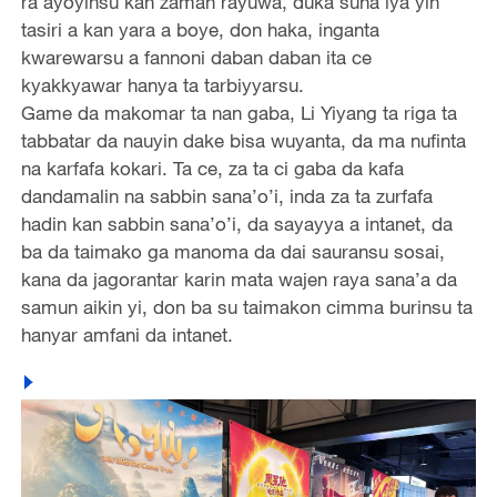
ra’ayoyinsu kan zaman rayuwa, duka suna iya yin
tasiri a kan yara a boye, don haka, inganta
kwarewarsu a fannoni daban daban ita ce
kyakkyawar hanya ta tarbiyyarsu.
Game da makomar ta nan gaba, Li Yiyang ta riga ta
tabbatar da nauyin dake bisa wuyanta, da ma nufinta
na karfafa kokari. Ta ce, za ta ci gaba da kafa
dandamalin na sabbin sana’o’i, inda za ta zurfafa
hadin kan sabbin sana’o’i, da sayayya a intanet, da
ba da taimako ga manoma da dai sauransu sosai,
kana da jagorantar karin mata wajen raya sana’a da
samun aikin yi, don ba su taimakon cimma burinsu ta
hanyar amfani da intanet.