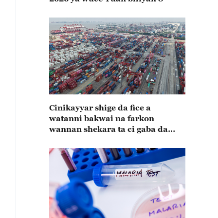
Cinikayyar shige da fice a
watanni bakwai na farkon
wannan shekara ta ci gaba da
karuwa