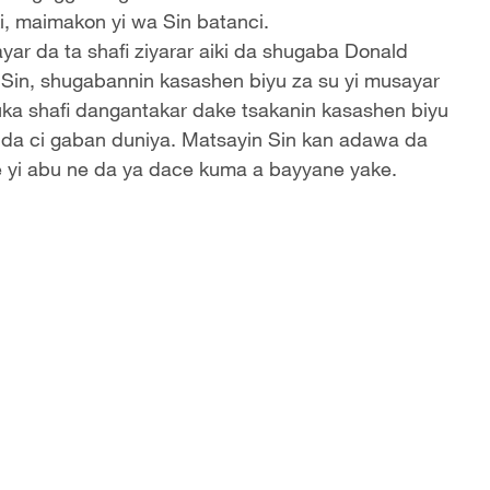
i, maimakon yi wa Sin batanci.
ar da ta shafi ziyarar aiki da shugaba Donald
 a Sin, shugabannin kasashen biyu za su yi musayar
uka shafi dangantakar dake tsakanin kasashen biyu
 da ci gaban duniya. Matsayin Sin kan adawa da
 yi abu ne da ya dace kuma a bayyane yake.