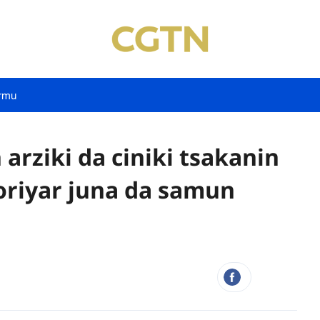
rmu
n arziki da ciniki tsakanin
oriyar juna da samun