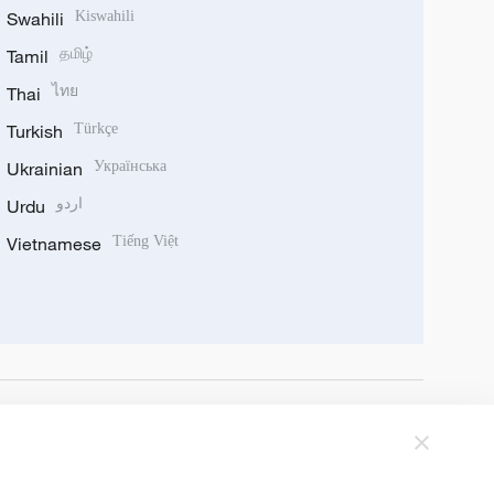
Swahili
Kiswahili
Tamil
தமிழ்
Thai
ไทย
Turkish
Türkçe
Ukrainian
Українська
Urdu
اردو
Vietnamese
Tiếng Việt