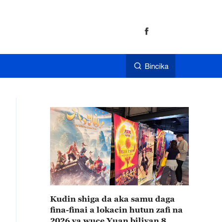
Bincika
Kudin shiga da aka samu daga
fina-finai a lokacin hutun zafi na
2026 ya wuce Yuan biliyan 8