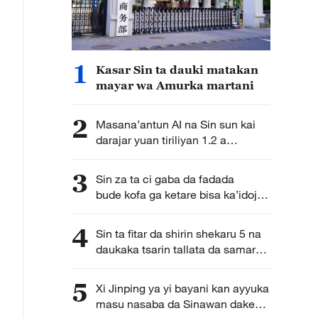
1
Kasar Sin ta dauki matakan
mayar wa Amurka martani
2
Masana’antun AI na Sin sun kai
darajar yuan tiriliyan 1.2 a
shekarar 2025
3
Sin za ta ci gaba da fadada
bude kofa ga ketare bisa ka’idojin
kasa da kasa a bangaren kudaden
waje
4
Sin ta fitar da shirin shekaru 5 na
daukaka tsarin tallata da samar
da kayayyaki domin kyautata
hidimomi a kauyuka
5
Xi Jinping ya yi bayani kan ayyuka
masu nasaba da Sinawan dake