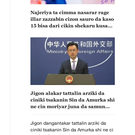
Najeriya ta cimma nasarar rage
illar zazzabin cizon sauro da kaso
15 bisa dari cikin shekaru kusan
15
Jigon alakar tattalin arziki da
ciniki tsakanin Sin da Amurka shi
ne cin moriyar juna da samun
nasara tare
Jigon dangantakar tattalin arziki da
ciniki tsakanin Sin da Amurka shi ne ci