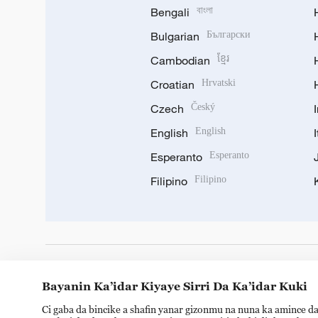
Bengali
বাংলা
Bulgarian
Български
Cambodian
ខ្មែរ
Croatian
Hrvatski
Czech
Český
English
English
Esperanto
Esperanto
Filipino
Filipino
DOWNLOAD OUR APP
Bayanin Ka’idar Kiyaye Sirri Da Ka’idar Kuki
Ci gaba da bincike a shafin yanar gizonmu na nuna ka amince da