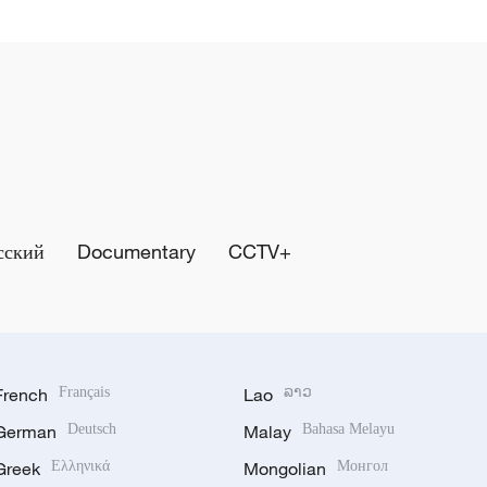
сский
Documentary
CCTV+
French
Français
Lao
ລາວ
German
Deutsch
Malay
Bahasa Melayu
Greek
Ελληνικά
Mongolian
Монгол