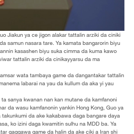
 Jiakun ya ce jigon alakar tattalin arziki da ciniki
a da samun nasara tare. Ya kamata bangarorin biyu
bannin kasashen biyu suka cimma da kuma kawo
iwar tattalin arziki da cinikayyarsu da ma
 amsar wata tambaya game da dangantakar tattalin
 manema labarai na yau da kullum da aka yi yau
a ta sanya kwanan nan kan mutane da kamfanoni
i har da wasu kamfanonin yankin Hong Kong, Guo ya
 takunkumi da ake kakabawa daga bangare daya
kasa, ko izini daga kwamitin sulhu na MDD ba. Ya
ar gaggawa game da halin da ake ciki a Iran shi