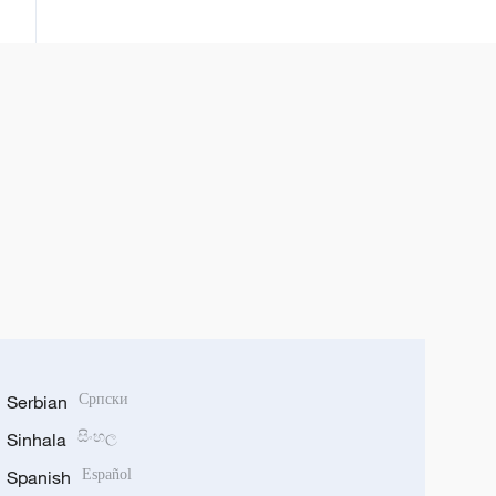
ketare
Serbian
Српски
Sinhala
සිංහල
Spanish
Español