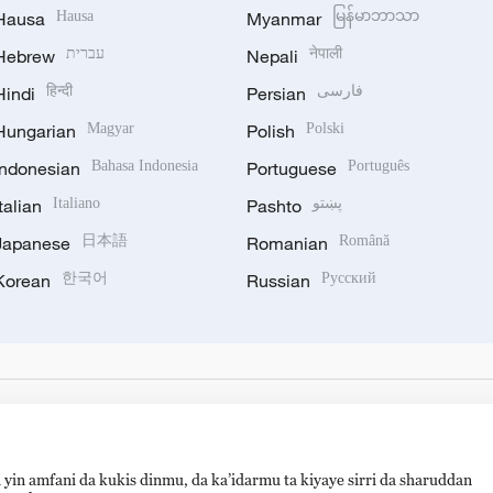
Hausa
Hausa
Myanmar
မြန်မာဘာသာ
Hebrew
עברית
Nepali
नेपाली
Hindi
हिन्दी
Persian
فارسی
Hungarian
Magyar
Polish
Polski
Indonesian
Bahasa Indonesia
Portuguese
Português
Italian
Italiano
Pashto
پښتو
Japanese
日本語
Romanian
Română
Korean
한국어
Russian
Русский
 yin amfani da kukis dinmu, da ka’idarmu ta kiyaye sirri da sharuddan