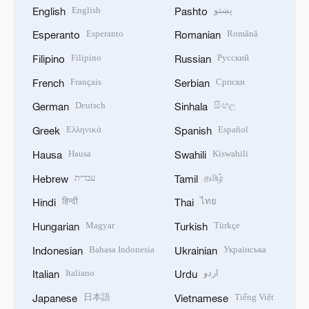
English
پښتو
English
Pashto
Esperanto
Română
Esperanto
Romanian
Filipino
Русский
Filipino
Russian
Français
Српски
French
Serbian
Deutsch
සිංහල
German
Sinhala
Ελληνικά
Español
Greek
Spanish
Hausa
Kiswahili
Hausa
Swahili
עברית
தமிழ்
Hebrew
Tamil
हिन्दी
ไทย
Hindi
Thai
Magyar
Türkçe
Hungarian
Turkish
Bahasa Indonesia
Українська
Indonesian
Ukrainian
Italiano
اردو
Italian
Urdu
日本語
Tiếng Việt
Japanese
Vietnamese