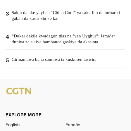
Salon da ake yayi na “China Cool” ya sake fito da turbar ci
3
gaban da kasar Sin ke kai
“Dokar dakile kwadagon tilas na ’yan Uyghur”: Jama’ar
4
duniya za su iya bambance gaskiya da akasinta
Girmamawa ba ta samuwa ta kuskuren taswira
5
EXPLORE MORE
English
Español