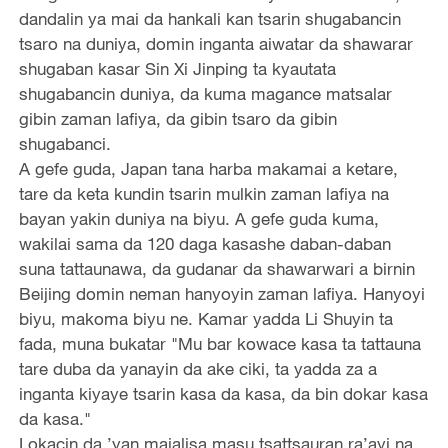
dandalin ya mai da hankali kan tsarin shugabancin
tsaro na duniya, domin inganta aiwatar da shawarar
shugaban kasar Sin Xi Jinping ta kyautata
shugabancin duniya, da kuma magance matsalar
gibin zaman lafiya, da gibin tsaro da gibin
shugabanci.
A gefe guda, Japan tana harba makamai a ketare,
tare da keta kundin tsarin mulkin zaman lafiya na
bayan yakin duniya na biyu. A gefe guda kuma,
wakilai sama da 120 daga kasashe daban-daban
suna tattaunawa, da gudanar da shawarwari a birnin
Beijing domin neman hanyoyin zaman lafiya. Hanyoyi
biyu, makoma biyu ne. Kamar yadda Li Shuyin ta
fada, muna bukatar "Mu bar kowace kasa ta tattauna
tare duba da yanayin da ake ciki, ta yadda za a
inganta kiyaye tsarin kasa da kasa, da bin dokar kasa
da kasa."
Lokacin da ’yan majalisa masu tsattsauran ra’ayi na