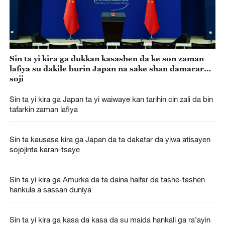
Sin ta yi kira ga dukkan kasashen da ke son zaman
lafiya su dakile burin Japan na sake shan damarar
soji
Sin ta yi kira ga Japan ta yi waiwaye kan tarihin cin zali da bin
tafarkin zaman lafiya
Sin ta kausasa kira ga Japan da ta dakatar da yiwa atisayen
sojojinta karan-tsaye
Sin ta yi kira ga Amurka da ta daina haifar da tashe-tashen
hankula a sassan duniya
Sin ta yi kira ga kasa da kasa da su maida hankali ga ra’ayin