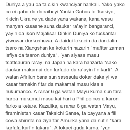
Duniya a yau ba ta cikin kwanciyar hankali. Yake-yake
na ci gaba da dabaibayi Yankin Gabas ta Tsakiya,
rikicin Ukraine ya dade yana wakana, kana wasu
manyan kasashe suna daukar ra’ayin bangaranci,
yayin da ikon Majalisar Dinkin Duniya ke fuskantar
yiwuwar durkushewa. A daidai lokacin da dandalin
tsaro na Xiangshan ke kokarin nazarin "mafitar zaman
lafiya da tsaron duniya", ’yan siyasa masu
tsattsauran ra’ayi na Japan na kara hanzarta "sake
daukar makamai don farfado da ra’ayin fin karfi". A
watan Afirilun bana sun sassauta dokar dake yi wa
kasar tarnakin fitar da makamai masu kisa a
hukumance. A ranar 6 ga watan Mayu kuma sun fara
harba makamai masu kai hari a Philippines a karon
farko a ketare. Kazalika, a ranar 8 ga watan Mayu,
firaministan kasar Takaichi Sanae, ta bayyana a fili
cewa shirinta na ziyartar Amurka yana da nufin "kara
karfafa karfin takara". A lokaci guda kuma, 'yan