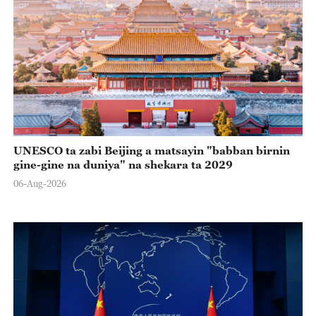
UNESCO ta zabi Beijing a matsayin "babban birnin
gine-gine na duniya" na shekara ta 2029
06-Aug-2026