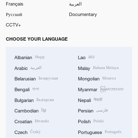
Français
العربية
Русский
Documentary
CCTV+
CHOOSE YOUR LANGUAGE
Shqip
ລາວ
Albanian
Lao
العربية
Bahasa Melayu
Arabic
Malay
Беларуская
Монгол
Belarusian
Mongolian
বাংলা
မြန်မာဘာသာ
Bengali
Myanmar
Български
नेपाली
Bulgarian
Nepali
ខ្មែរ
فارسی
Cambodian
Persian
Hrvatski
Polski
Croatian
Polish
Český
Português
Czech
Portuguese