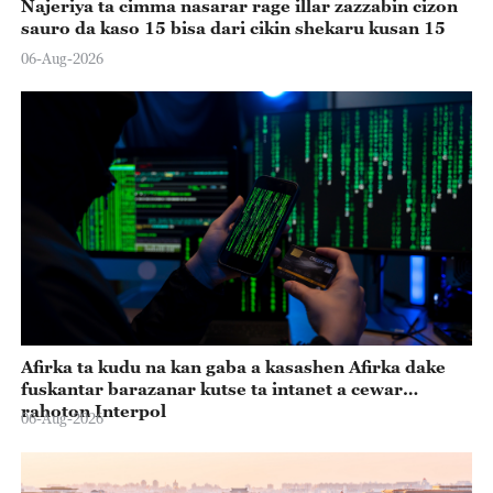
Najeriya ta cimma nasarar rage illar zazzabin cizon
sauro da kaso 15 bisa dari cikin shekaru kusan 15
06-Aug-2026
Afirka ta kudu na kan gaba a kasashen Afirka dake
fuskantar barazanar kutse ta intanet a cewar
rahoton Interpol
06-Aug-2026