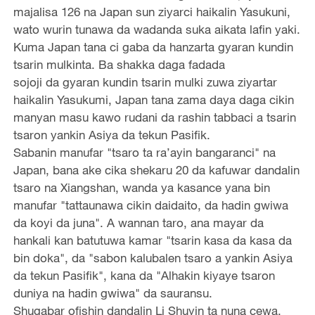
majalisa 126 na Japan sun ziyarci haikalin Yasukuni,
wato wurin tunawa da wadanda suka aikata lafin yaki.
Kuma Japan tana ci gaba da hanzarta gyaran kundin
tsarin mulkinta. Ba shakka daga fadada
sojoji da gyaran kundin tsarin mulki zuwa ziyartar
haikalin Yasukumi, Japan tana zama daya daga cikin
manyan masu kawo rudani da rashin tabbaci a tsarin
tsaron yankin Asiya da tekun Pasifik.
Sabanin manufar "tsaro ta ra’ayin bangaranci" na
Japan, bana ake cika shekaru 20 da kafuwar dandalin
tsaro na Xiangshan, wanda ya kasance yana bin
manufar "tattaunawa cikin daidaito, da hadin gwiwa
da koyi da juna". A wannan taro, ana mayar da
hankali kan batutuwa kamar "tsarin kasa da kasa da
bin doka", da "sabon kalubalen tsaro a yankin Asiya
da tekun Pasifik", kana da "Alhakin kiyaye tsaron
duniya na hadin gwiwa" da sauransu.
Shugabar ofishin dandalin Li Shuyin ta nuna cewa,