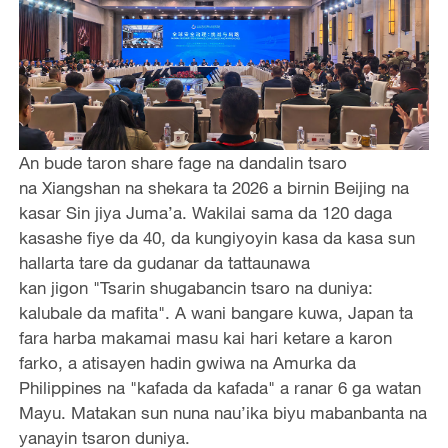
An bude taron share fage na dandalin tsaro
na Xiangshan na shekara ta 2026 a birnin Beijing na
kasar Sin jiya Juma’a. Wakilai sama da 120 daga
kasashe fiye da 40, da kungiyoyin kasa da kasa sun
hallarta tare da gudanar da tattaunawa
kan jigon "Tsarin shugabancin tsaro na duniya:
kalubale da mafita". A wani bangare kuwa, Japan ta
fara harba makamai masu kai hari ketare a karon
farko, a atisayen hadin gwiwa na Amurka da
Philippines na "kafada da kafada" a ranar 6 ga watan
Mayu. Matakan sun nuna nau’ika biyu mabanbanta na
yanayin tsaron duniya.