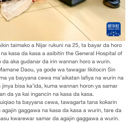
ikin taimako a Nijar rukuni na 25, ta bayar da horo
na kasa da kasa a asibitin the General Hospital of
o da aka gudanar da irin wannan horo a wurin.
 Mamane Daou, ya gode wa tawagar likitocin Sin
ma ya bayyana cewa ma’aikatan lafiya na wurin na
n jinya bisa ka’ida, kuma wannan horon ya samar
n da ya kai ingancin na kasa da kasa.
Huiqiao ta bayyana cewa, tawagarta tana kokarin
n agajin gaggawa na kasa da kasa a wurin, tare da
 masu kwarewar samar da agajin gaggawa a wurin.