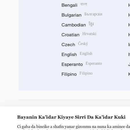
Bengali
বাংলা
Bulgarian
Български
Cambodian
ខ្មែរ
Croatian
Hrvatski
Czech
Český
English
English
Esperanto
Esperanto
Filipino
Filipino
DOWNLOAD OUR APP
Bayanin Ka’idar Kiyaye Sirri Da Ka’idar Kuki
Ci gaba da bincike a shafin yanar gizonmu na nuna ka amince da