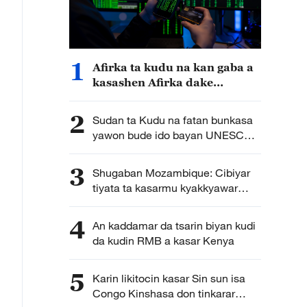
1
Afirka ta kudu na kan gaba a
kasashen Afirka dake
fuskantar barazanar kutse ta
intanet a cewar rahoton
2
Sudan ta Kudu na fatan bunkasa
Interpol
yawon bude ido bayan UNESCO
ta sanya wuri na farko cikin jerin
wuraren tarihi na duniya a kasar
3
Shugaban Mozambique: Cibiyar
tiyata ta kasarmu kyakkyawar
shaida ce ga hadin gwiwar kiwon
lafiya na Mozambique da Sin
4
An kaddamar da tsarin biyan kudi
da kudin RMB a kasar Kenya
5
Karin likitocin kasar Sin sun isa
Congo Kinshasa don tinkarar