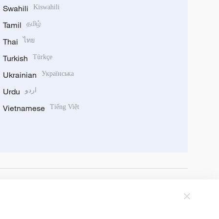
Swahili
Kiswahili
Tamil
தமிழ்
Thai
ไทย
Turkish
Türkçe
Ukrainian
Українська
Urdu
اردو
Vietnamese
Tiếng Việt