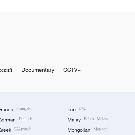
сский
Documentary
CCTV+
French
Français
Lao
ລາວ
German
Deutsch
Malay
Bahasa Melayu
Greek
Ελληνικά
Mongolian
Монгол