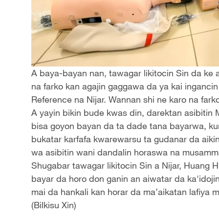
A baya-bayan nan, tawagar likitocin Sin da ke a
na farko kan agajin gaggawa da ya kai ingancin 
Reference na Nijar. Wannan shi ne karo na fark
A yayin bikin bude kwas din, darektan asibitin
bisa goyon bayan da ta dade tana bayarwa, ku
bukatar karfafa kwarewarsu ta gudanar da aiki
wa asibitin wani dandalin horaswa na musamma
Shugabar tawagar likitocin Sin a Nijar, Huang 
bayar da horo don ganin an aiwatar da ka'idoji
mai da hankali kan horar da ma’aikatan lafiya
(Bilkisu Xin)