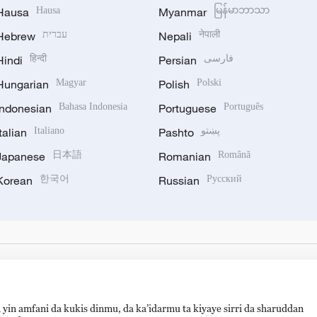
Hausa
Hausa
Myanmar
မြန်မာဘာသာ
Hebrew
עברית
Nepali
नेपाली
Hindi
हिन्दी
Persian
فارسی
Hungarian
Magyar
Polish
Polski
Indonesian
Bahasa Indonesia
Portuguese
Português
Italian
Italiano
Pashto
پښتو
Japanese
日本語
Romanian
Română
Korean
한국어
Russian
Русский
 yin amfani da kukis dinmu, da ka’idarmu ta kiyaye sirri da sharuddan