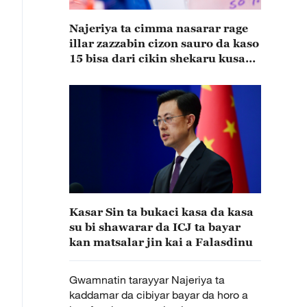
Najeriya ta cimma nasarar rage
illar zazzabin cizon sauro da kaso
15 bisa dari cikin shekaru kusan
15
Kasar Sin ta bukaci kasa da kasa
su bi shawarar da ICJ ta bayar
kan matsalar jin kai a Falasdinu
Gwamnatin tarayyar Najeriya ta
kaddamar da cibiyar bayar da horo a