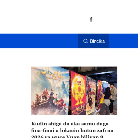
Bincika
Kudin shiga da aka samu daga
fina-finai a lokacin hutun zafi na
2026 ya wuce Yuan biliyan 8