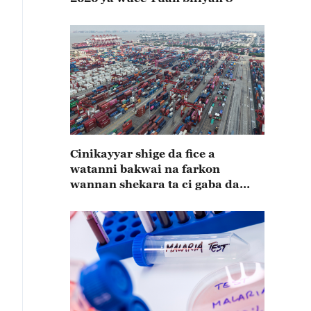
Cinikayyar shige da fice a
watanni bakwai na farkon
wannan shekara ta ci gaba da
karuwa