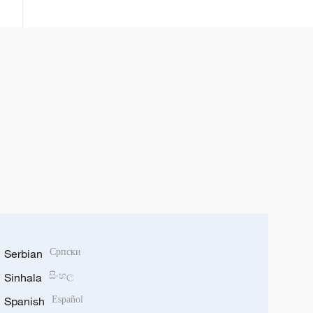
annobar Ebola
Serbian
Српски
Sinhala
සිංහල
Spanish
Español