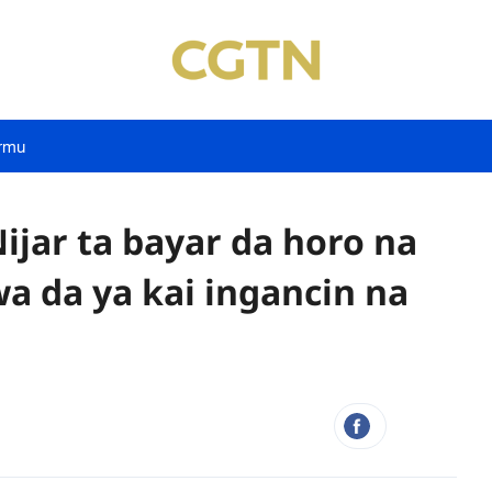
rmu
Nijar ta bayar da horo na
a da ya kai ingancin na