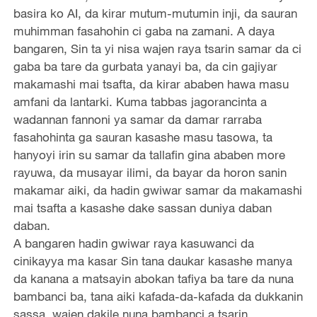
basira ko AI, da kirar mutum-mutumin inji, da sauran
muhimman fasahohin ci gaba na zamani. A daya
bangaren, Sin ta yi nisa wajen raya tsarin samar da ci
gaba ba tare da gurbata yanayi ba, da cin gajiyar
makamashi mai tsafta, da kirar ababen hawa masu
amfani da lantarki. Kuma tabbas jagorancinta a
wadannan fannoni ya samar da damar rarraba
fasahohinta ga sauran kasashe masu tasowa, ta
hanyoyi irin su samar da tallafin gina ababen more
rayuwa, da musayar ilimi, da bayar da horon sanin
makamar aiki, da hadin gwiwar samar da makamashi
mai tsafta a kasashe dake sassan duniya daban
daban.
A bangaren hadin gwiwar raya kasuwanci da
cinikayya ma kasar Sin tana daukar kasashe manya
da kanana a matsayin abokan tafiya ba tare da nuna
bambanci ba, tana aiki kafada-da-kafada da dukkanin
sassa, wajen dakile nuna bambanci a tsarin