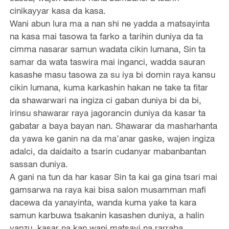
cinikayyar kasa da kasa.
Wani abun lura ma a nan shi ne yadda a matsayinta
na kasa mai tasowa ta farko a tarihin duniya da ta
cimma nasarar samun wadata cikin lumana, Sin ta
samar da wata taswira mai inganci, wadda sauran
kasashe masu tasowa za su iya bi domin raya kansu
cikin lumana, kuma karkashin hakan ne take ta fitar
da shawarwari na ingiza ci gaban duniya bi da bi,
irinsu shawarar raya jagorancin duniya da kasar ta
gabatar a baya bayan nan. Shawarar da masharhanta
da yawa ke ganin na da ma’anar gaske, wajen ingiza
adalci, da daidaito a tsarin cudanyar mabanbantan
sassan duniya.
A gani na tun da har kasar Sin ta kai ga gina tsari mai
gamsarwa na raya kai bisa salon musamman mafi
dacewa da yanayinta, wanda kuma yake ta kara
samun karbuwa tsakanin kasashen duniya, a halin
yanzu, kasar na kan wani matsayi na rarraba