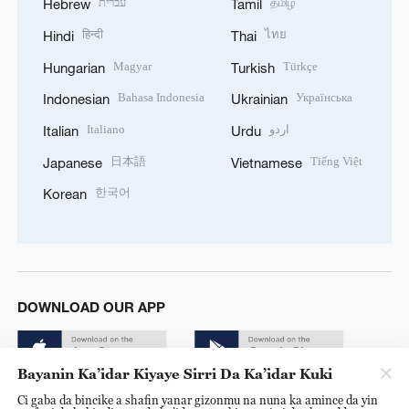
עברית
தமிழ்
Hebrew
Tamil
हिन्दी
ไทย
Hindi
Thai
Magyar
Türkçe
Hungarian
Turkish
Bahasa Indonesia
Українська
Indonesian
Ukrainian
Italiano
اردو
Italian
Urdu
日本語
Tiếng Việt
Japanese
Vietnamese
한국어
Korean
DOWNLOAD OUR APP
Bayanin Ka’idar Kiyaye Sirri Da Ka’idar Kuki
Ci gaba da bincike a shafin yanar gizonmu na nuna ka amince da yin