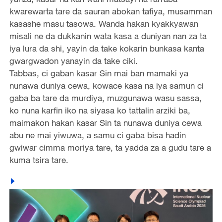
kwarewarta tare da sauran abokan tafiya, musamman
kasashe masu tasowa. Wanda hakan kyakkyawan
misali ne da dukkanin wata kasa a duniyan nan za ta
iya lura da shi, yayin da take kokarin bunkasa kanta
gwargwadon yanayin da take ciki.
Tabbas, ci gaban kasar Sin mai ban mamaki ya
nunawa duniya cewa, kowace kasa na iya samun ci
gaba ba tare da murdiya, muzgunawa wasu sassa,
ko nuna karfin iko na siyasa ko tattalin arziki ba,
maimakon hakan kasar Sin ta nunawa duniya cewa
abu ne mai yiwuwa, a samu ci gaba bisa hadin
gwiwar cimma moriya tare, ta yadda za a gudu tare a
kuma tsira tare.