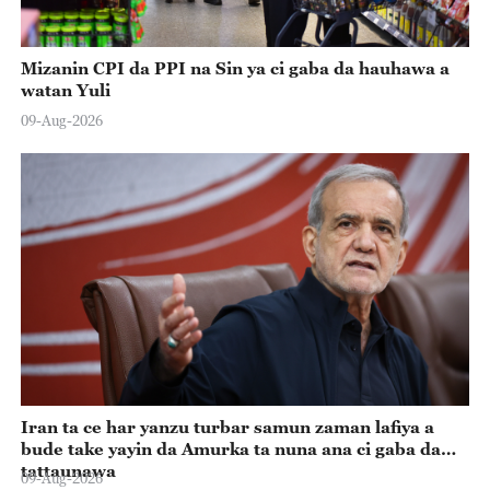
Mizanin CPI da PPI na Sin ya ci gaba da hauhawa a
watan Yuli
09-Aug-2026
Iran ta ce har yanzu turbar samun zaman lafiya a
bude take yayin da Amurka ta nuna ana ci gaba da
tattaunawa
09-Aug-2026