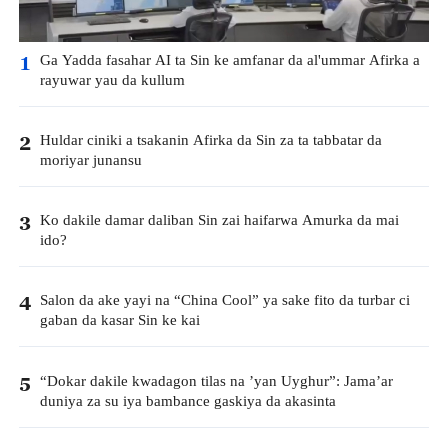
Ga Yadda fasahar AI ta Sin ke amfanar da al'ummar Afirka a
1
rayuwar yau da kullum
Huldar ciniki a tsakanin Afirka da Sin za ta tabbatar da
2
moriyar junansu
Ko dakile damar daliban Sin zai haifarwa Amurka da mai
3
ido?
Salon da ake yayi na “China Cool” ya sake fito da turbar ci
4
gaban da kasar Sin ke kai
“Dokar dakile kwadagon tilas na ’yan Uyghur”: Jama’ar
5
duniya za su iya bambance gaskiya da akasinta