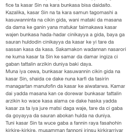
fice ta kasar Sin na kara bunkasa bisa daidaito.
Kazalika, kasar Sin na ta kara samun tagomashi a
kasuwanninta na cikin gida, wani mataki da masana
da dama ke ganin yana matukar taimakawa kasar
wajen bunkasa hada-hadar cinikayya a gida, baya ga
sauran huldodin cinikayya da kasar ke yi tare da
sassan kasa da kasa. Sakamakon wadannan nasarori
ne kuma kasar ta Sin ke samar da damar ingiza ci
gaban tattalin arzikin duniya baki daya.
Muna iya cewa, bunkasar kasuwannin cikin gida na
kasar Sin, shaida ce dake nuna karfi da tasirin
managartan manufofin da kasar ke aiwatarwa. Kamar
dai yadda masana kan ce dorewar bunkasar tattalin
arzikin ko wace kasa alama ce dake haska yadda
kasar za ta iya jure matsi daga waje, tare da ci gaba
da goyayya da sauran abokan hulda na duniya.
Tuni kasar Sin ta wuce gaba a fannin raya fasahohin
kirkire-kirkire, musamman fannoni irinsu kirkirarriyar