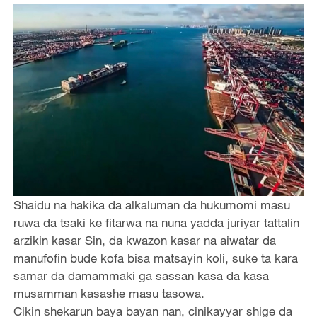
Shaidu na hakika da alkaluman da hukumomi masu
ruwa da tsaki ke fitarwa na nuna yadda juriyar tattalin
arzikin kasar Sin, da kwazon kasar na aiwatar da
manufofin bude kofa bisa matsayin koli, suke ta kara
samar da damammaki ga sassan kasa da kasa
musamman kasashe masu tasowa.
Cikin shekarun baya bayan nan, cinikayyar shige da