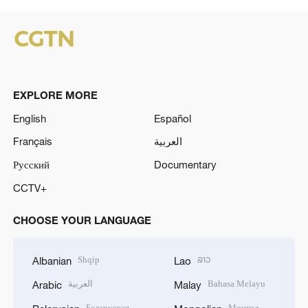
EXPLORE MORE
English
Español
Français
العربية
Русский
Documentary
CCTV+
CHOOSE YOUR LANGUAGE
Shqip
ລາວ
Albanian
Lao
العربية
Bahasa Melayu
Arabic
Malay
Беларуская
Монгол