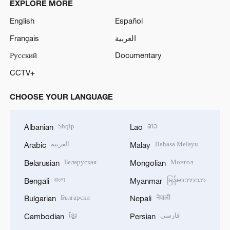
EXPLORE MORE
English
Español
Français
العربية
Русский
Documentary
CCTV+
CHOOSE YOUR LANGUAGE
Shqip
ລາວ
Albanian
Lao
العربية
Bahasa Melayu
Arabic
Malay
Беларуская
Монгол
Belarusian
Mongolian
বাংলা
မြန်မာဘာသာ
Bengali
Myanmar
Български
नेपाली
Bulgarian
Nepali
ខ្មែរ
فارسی
Cambodian
Persian