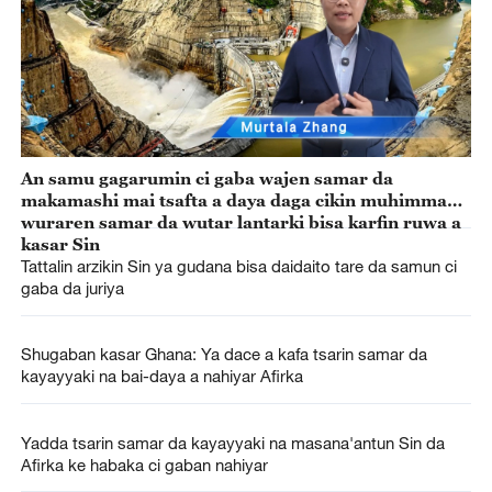
An samu gagarumin ci gaba wajen samar da
makamashi mai tsafta a daya daga cikin muhimman
wuraren samar da wutar lantarki bisa karfin ruwa a
kasar Sin
Tattalin arzikin Sin ya gudana bisa daidaito tare da samun ci
gaba da juriya
Shugaban kasar Ghana: Ya dace a kafa tsarin samar da
kayayyaki na bai-daya a nahiyar Afirka
Yadda tsarin samar da kayayyaki na masana'antun Sin da
Afirka ke habaka ci gaban nahiyar