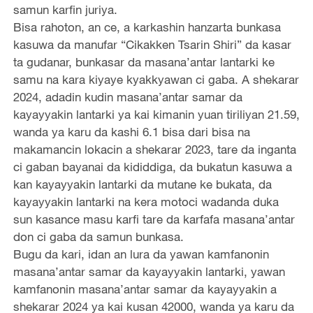
samun karfin juriya.
Bisa rahoton, an ce, a karkashin hanzarta bunkasa
kasuwa da manufar “Cikakken Tsarin Shiri” da kasar
ta gudanar, bunkasar da masana’antar lantarki ke
samu na kara kiyaye kyakkyawan ci gaba. A shekarar
2024, adadin kudin masana’antar samar da
kayayyakin lantarki ya kai kimanin yuan tiriliyan 21.59,
wanda ya karu da kashi 6.1 bisa dari bisa na
makamancin lokacin a shekarar 2023, tare da inganta
ci gaban bayanai da kididdiga, da bukatun kasuwa a
kan kayayyakin lantarki da mutane ke bukata, da
kayayyakin lantarki na kera motoci wadanda duka
sun kasance masu karfi tare da karfafa masana’antar
don ci gaba da samun bunkasa.
Bugu da kari, idan an lura da yawan kamfanonin
masana’antar samar da kayayyakin lantarki, yawan
kamfanonin masana’antar samar da kayayyakin a
shekarar 2024 ya kai kusan 42000, wanda ya karu da