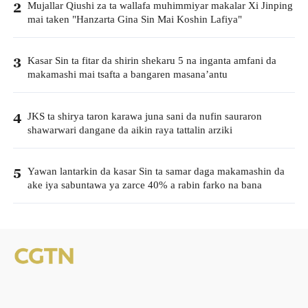
Mujallar Qiushi za ta wallafa muhimmiyar makalar Xi Jinping
2
mai taken "Hanzarta Gina Sin Mai Koshin Lafiya"
Kasar Sin ta fitar da shirin shekaru 5 na inganta amfani da
3
makamashi mai tsafta a bangaren masana’antu
JKS ta shirya taron karawa juna sani da nufin sauraron
4
shawarwari dangane da aikin raya tattalin arziki
Yawan lantarkin da kasar Sin ta samar daga makamashin da
5
ake iya sabuntawa ya zarce 40% a rabin farko na bana