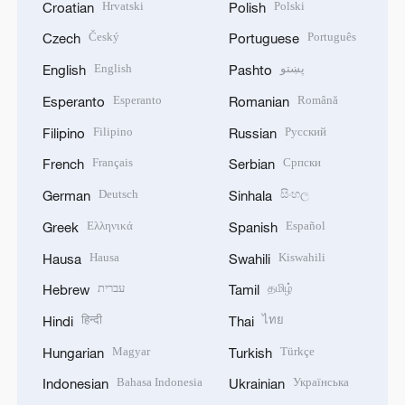
Hrvatski
Polski
Croatian
Polish
Český
Português
Czech
Portuguese
English
پښتو
English
Pashto
Esperanto
Română
Esperanto
Romanian
Filipino
Русский
Filipino
Russian
Français
Српски
French
Serbian
Deutsch
සිංහල
German
Sinhala
Ελληνικά
Español
Greek
Spanish
Hausa
Kiswahili
Hausa
Swahili
עברית
தமிழ்
Hebrew
Tamil
हिन्दी
ไทย
Hindi
Thai
Magyar
Türkçe
Hungarian
Turkish
Bahasa Indonesia
Українська
Indonesian
Ukrainian