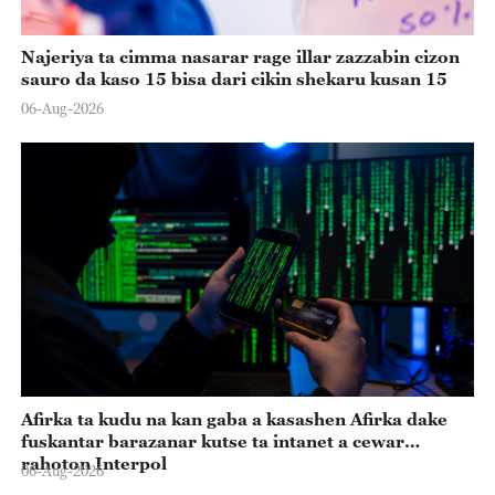
Najeriya ta cimma nasarar rage illar zazzabin cizon
sauro da kaso 15 bisa dari cikin shekaru kusan 15
06-Aug-2026
Afirka ta kudu na kan gaba a kasashen Afirka dake
fuskantar barazanar kutse ta intanet a cewar
rahoton Interpol
06-Aug-2026