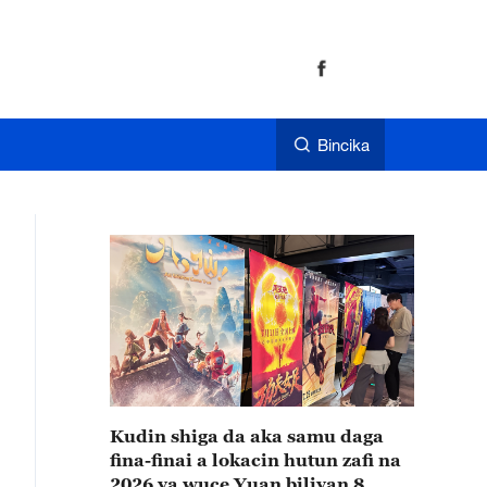
Bincika
Kudin shiga da aka samu daga
fina-finai a lokacin hutun zafi na
2026 ya wuce Yuan biliyan 8