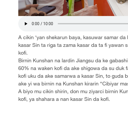
A cikin ‘yan shekarun baya, kasuwar samar da k
kasar Sin ta riga ta zama kasar da ta fi yaw
kofi.
Birnin Kunshan na lardin Jiangsu da ke gabash
60% na waken kofi da ake shigowa da su duk f
kofi uku da ake samarwa a kasar Sin, to guda 
ake yi wa birnin na Kunshan kirarin “Cibiyar ma
A biyo mu cikin shirin, don mu ziyarci birnin
kofi, ya shahara a nan kasar Sin da kofi.