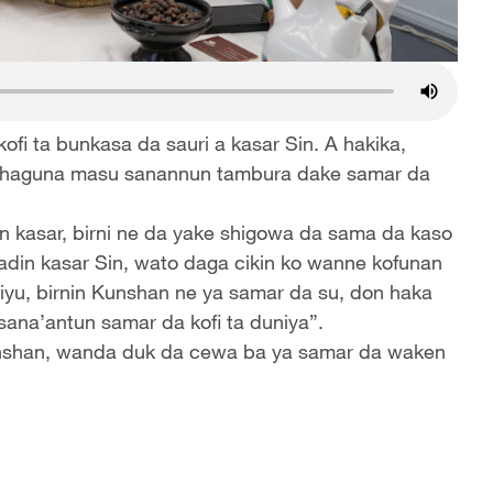
ofi ta bunkasa da sauri a kasar Sin. A hakika,
an shaguna masu sanannun tambura dake samar da
in kasar, birni ne da yake shigowa da sama da kaso
adin kasar Sin, wato daga cikin ko wanne kofunan
biyu, birnin Kunshan ne ya samar da su, don haka
sana’antun samar da kofi ta duniya”.
 Kunshan, wanda duk da cewa ba ya samar da waken