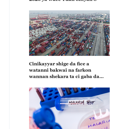
Cinikayyar shige da fice a
watanni bakwai na farkon
wannan shekara ta ci gaba da
karuwa