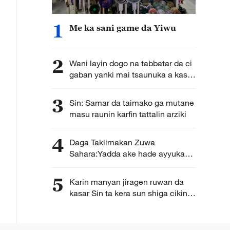
1
Me ka sani game da Yiwu
2
Wani layin dogo na tabbatar da ci
gaban yanki mai tsaunuka a kasar
Sin
3
Sin: Samar da taimako ga mutane
masu raunin karfin tattalin arziki
4
Daga Taklimakan Zuwa
Sahara:Yadda ake hade ayyukan
daidaita muhalli da inganta
rayuwa waje guda
5
Karin manyan jiragen ruwan da
kasar Sin ta kera sun shiga cikin
teku