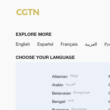
EXPLORE MORE
English
Español
Français
العربية
Ру
CHOOSE YOUR LANGUAGE
Albanian
Shqip
Arabic
العربية
Belarusian
Беларуская
Bengali
বাংলা
Bulgarian
Български