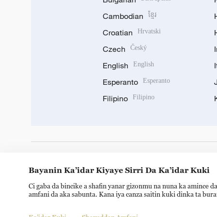
Cambodian
ខ្មែរ
Croatian
Hrvatski
Czech
Český
English
English
Esperanto
Esperanto
Filipino
Filipino
DOWNLOAD OUR APP
Bayanin Ka’idar Kiyaye Sirri Da Ka’idar Kuki
Ci gaba da bincike a shafin yanar gizonmu na nuna ka amince da
amfani da aka sabunta. Kana iya canza saitin kuki dinka ta bur