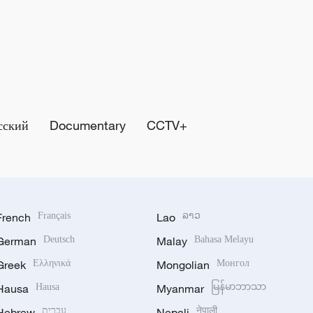
сский
Documentary
CCTV+
French
Français
Lao
ລາວ
German
Deutsch
Malay
Bahasa Melayu
Greek
Ελληνικά
Mongolian
Монгол
Hausa
Hausa
Myanmar
မြန်မာဘာသာ
Hebrew
עברית
Nepali
नेपाली