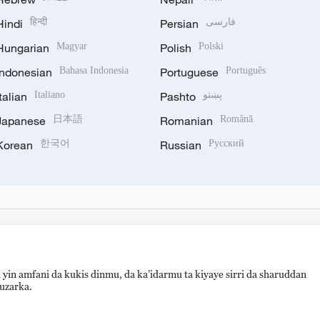
Hindi
हिन्दी
Persian
فارسی
Hungarian
Magyar
Polish
Polski
Indonesian
Bahasa Indonesia
Portuguese
Português
Italian
Italiano
Pashto
پښتو
Japanese
日本語
Romanian
Română
Korean
한국어
Russian
Русский
 yin amfani da kukis dinmu, da ka’idarmu ta kiyaye sirri da sharuddan
auzarka.