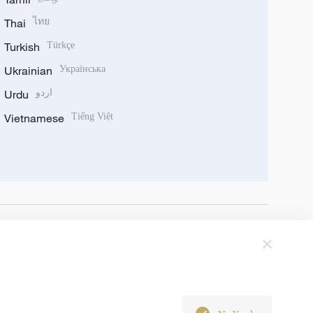
Thai
ไทย
Turkish
Türkçe
Ukrainian
Українська
Urdu
اردو
Vietnamese
Tiếng Việt