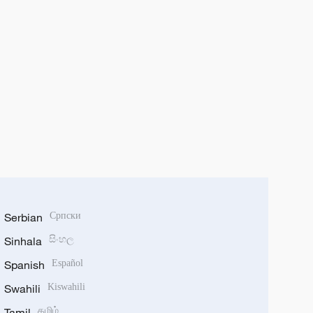
Serbian
Српски
Sinhala
සිංහල
Spanish
Español
Swahili
Kiswahili
Tamil
தமிழ்