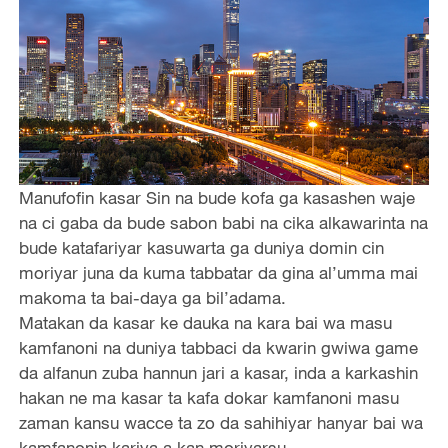
Manufofin kasar Sin na bude kofa ga kasashen waje
na ci gaba da bude sabon babi na cika alkawarinta na
bude katafariyar kasuwarta ga duniya domin cin
moriyar juna da kuma tabbatar da gina al’umma mai
makoma ta bai-daya ga bil’adama.
Matakan da kasar ke dauka na kara bai wa masu
kamfanoni na duniya tabbaci da kwarin gwiwa game
da alfanun zuba hannun jari a kasar, inda a karkashin
hakan ne ma kasar ta kafa dokar kamfanoni masu
zaman kansu wacce ta zo da sahihiyar hanyar bai wa
kamfanonin kariya a kan moriyarsu.