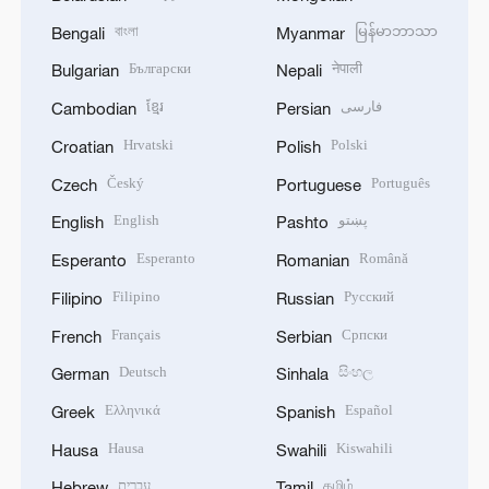
বাংলা
မြန်မာဘာသာ
Bengali
Myanmar
Български
नेपाली
Bulgarian
Nepali
ខ្មែរ
فارسی
Cambodian
Persian
Hrvatski
Polski
Croatian
Polish
Český
Português
Czech
Portuguese
English
پښتو
English
Pashto
Esperanto
Română
Esperanto
Romanian
Filipino
Русский
Filipino
Russian
Français
Српски
French
Serbian
Deutsch
සිංහල
German
Sinhala
Ελληνικά
Español
Greek
Spanish
Hausa
Kiswahili
Hausa
Swahili
עברית
தமிழ்
Hebrew
Tamil