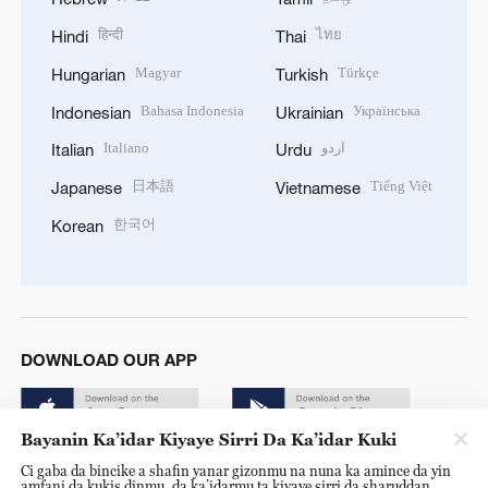
हिन्दी
ไทย
Hindi
Thai
Magyar
Türkçe
Hungarian
Turkish
Bahasa Indonesia
Українська
Indonesian
Ukrainian
Italiano
اردو
Italian
Urdu
日本語
Tiếng Việt
Japanese
Vietnamese
한국어
Korean
DOWNLOAD OUR APP
Bayanin Ka’idar Kiyaye Sirri Da Ka’idar Kuki
Ci gaba da bincike a shafin yanar gizonmu na nuna ka amince da yin
amfani da kukis dinmu, da ka’idarmu ta kiyaye sirri da sharuddan