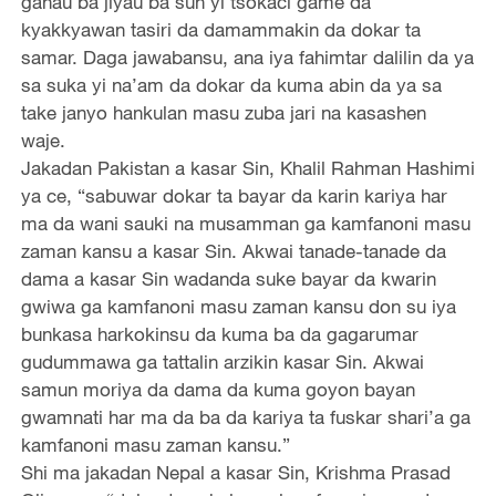
ganau ba jiyau ba sun yi tsokaci game da
kyakkyawan tasiri da damammakin da dokar ta
samar. Daga jawabansu, ana iya fahimtar dalilin da ya
sa suka yi na’am da dokar da kuma abin da ya sa
take janyo hankulan masu zuba jari na kasashen
waje.
Jakadan Pakistan a kasar Sin, Khalil Rahman Hashimi
ya ce, “sabuwar dokar ta bayar da karin kariya har
ma da wani sauki na musamman ga kamfanoni masu
zaman kansu a kasar Sin. Akwai tanade-tanade da
dama a kasar Sin wadanda suke bayar da kwarin
gwiwa ga kamfanoni masu zaman kansu don su iya
bunkasa harkokinsu da kuma ba da gagarumar
gudummawa ga tattalin arzikin kasar Sin. Akwai
samun moriya da dama da kuma goyon bayan
gwamnati har ma da ba da kariya ta fuskar shari’a ga
kamfanoni masu zaman kansu.”
Shi ma jakadan Nepal a kasar Sin, Krishma Prasad