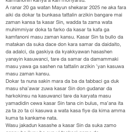
A ranar 20 ga watan Mayun shekarar 2025 ne aka fara
aiki da dokar ta bunkasa tattalin arzikin bangare mai
zaman kansa ta kasar Sin, wadda ta zama wata
muhimmiyar doka ta farko da kasar ta kafa ga
kamfanoni masu zaman kansu. Kasar Sin ta bullo da
matakan da suka dace don kara samar da daidaito,
da adalci, da gaskiya da kyakkyawan hasashen
yanayin kasuwanci, tare da samar da damammaki
masu yawa ga sashen na tattalin arzikin ’yan kasuwa
masu zaman kansu.
Dokar ta nuna sakin mara da ba da tabbaci ga duk
masu sha’awar zuwa kasar Sin don gudanar da
harkokinsu na kasuwanci tare da karyata masu
yamadidin cewa kasar Sin tana cin bulus, ma’ana ita
za ta zo ta ci kasuwa a wata kasa fiye da kima amma
kuma ta kankame nata.
Wasu jakadun kasashe a kasar Sin da suka zamo