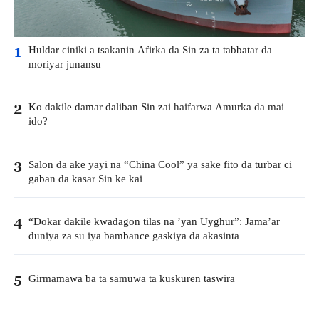
Huldar ciniki a tsakanin Afirka da Sin za ta tabbatar da
1
moriyar junansu
Ko dakile damar daliban Sin zai haifarwa Amurka da mai
2
ido?
Salon da ake yayi na “China Cool” ya sake fito da turbar ci
3
gaban da kasar Sin ke kai
“Dokar dakile kwadagon tilas na ’yan Uyghur”: Jama’ar
4
duniya za su iya bambance gaskiya da akasinta
Girmamawa ba ta samuwa ta kuskuren taswira
5