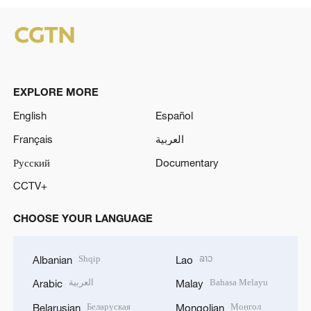
EXPLORE MORE
English
Español
Français
العربية
Русский
Documentary
CCTV+
CHOOSE YOUR LANGUAGE
Shqip
ລາວ
Albanian
Lao
العربية
Bahasa Melayu
Arabic
Malay
Беларуская
Монгол
Belarusian
Mongolian