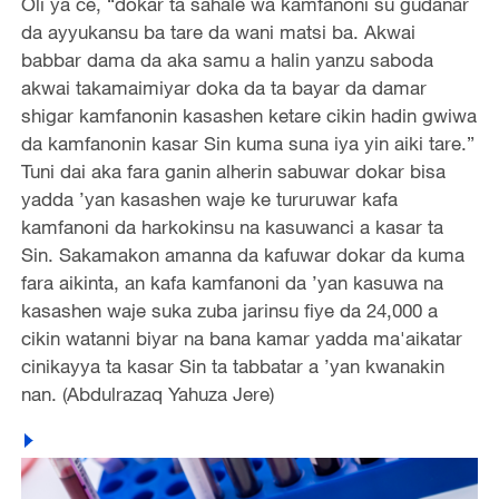
Oli ya ce, “dokar ta sahale wa kamfanoni su gudanar
da ayyukansu ba tare da wani matsi ba. Akwai
babbar dama da aka samu a halin yanzu saboda
akwai takamaimiyar doka da ta bayar da damar
shigar kamfanonin kasashen ketare cikin hadin gwiwa
da kamfanonin kasar Sin kuma suna iya yin aiki tare.”
Tuni dai aka fara ganin alherin sabuwar dokar bisa
yadda ’yan kasashen waje ke tururuwar kafa
kamfanoni da harkokinsu na kasuwanci a kasar ta
Sin. Sakamakon amanna da kafuwar dokar da kuma
fara aikinta, an kafa kamfanoni da ’yan kasuwa na
kasashen waje suka zuba jarinsu fiye da 24,000 a
cikin watanni biyar na bana kamar yadda ma'aikatar
cinikayya ta kasar Sin ta tabbatar a ’yan kwanakin
nan. (Abdulrazaq Yahuza Jere)