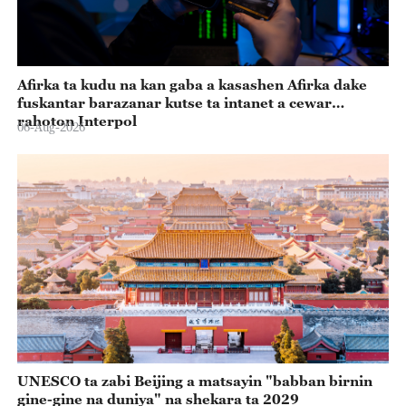
Afirka ta kudu na kan gaba a kasashen Afirka dake
fuskantar barazanar kutse ta intanet a cewar
rahoton Interpol
06-Aug-2026
UNESCO ta zabi Beijing a matsayin "babban birnin
gine-gine na duniya" na shekara ta 2029